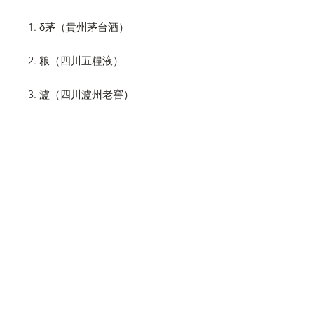
1. δ茅（貴州茅台酒）
2. 粮（四川五糧液）
3. 瀘（四川瀘州老窖）
4. 古（安徽古井貢酒）
5. 汾（山西汾酒）
6. 全（四川全興大曲）
7. 董（貴州董酒）
8. 西（陝西西鳳酒）
Please note that the following