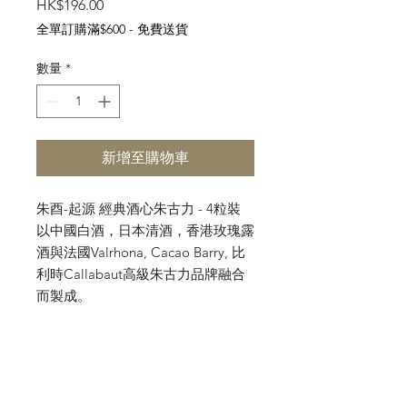
價
HK$196.00
格
全單訂購滿$600 - 免費送貨
數量
*
新增至購物車
朱酉-起源 經典酒心朱古力 - 4粒裝
以中國白酒，日本清酒，香港玫瑰露
酒與法國Valrhona, Cacao Barry, 比
利時Callabaut高級朱古力品牌融合
而製成。
4粒裝包括:
1. δ茅（貴州茅台酒）
2. 粮（四川五糧液）
3. 嶺（日本大嶺酒造清酒）